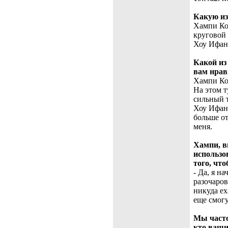
Какую из
Хампи Кон
круговой
Хоу Ифань
Какой из
вам нрав
Хампи Кон
На этом т
сильный т
Хоу Ифань
больше от
меня.
Хампи, в
использо
того, чт
- Да, я н
разочаров
никуда ех
еще смогу
Мы часто
кто ваши