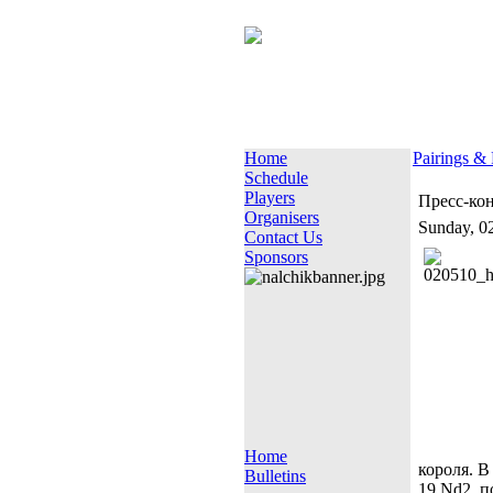
Home
Pairings & 
Schedule
Players
Пресс-кон
Organisers
Sunday, 0
Contact Us
Sponsors
Home
короля. В
Bulletins
19.Nd2. п