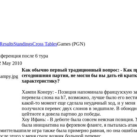
Results
Standings
Cross Tables
Games (PGN)
ференция после 6 тура
2 May 2010
Как обычно первый традиционный вопрос: - Как 
сегодняшняя партия, не могли бы вы дать ей крат
характеристику?
Хампи Конеру: - Позиция напоминала французскую з
перевела слона на h7, возможно, лучше было его вести
какой-то момент еще сделала неудачный ход, и у меня
получился перевес двух слонов в эндшпиле. В обоюд
цейтноте я довела партию до победы.
Хоу Ифань: - В дебюте была совсем неясная позиция. 
была инициатива на ферзевом фланге, я пыталась атак
 миттельшпиле игра также была примерно равная, но она ошибл
осле этого у меня сразу возник большой перевес.