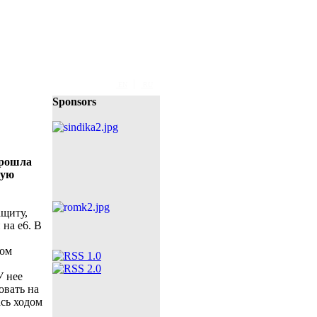
|
EN
RU
Sponsors
прошла
кую
ащиту,
 на e6. В
ном
У нее
овать на
ась ходом